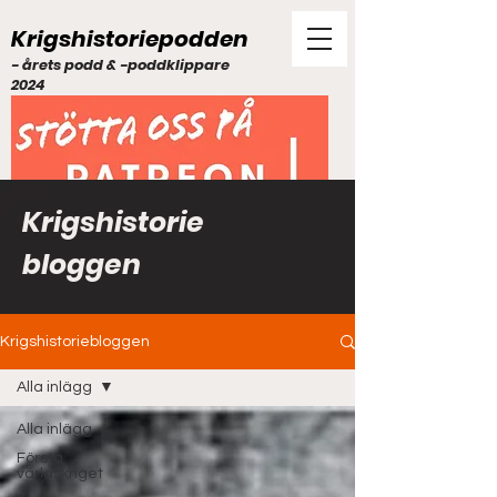
Krigshistoriepodden
- årets podd & -poddklippare
2024
Krigshistorie
bloggen
Krigshistoriebloggen
Alla inlägg
Alla inlägg
Första
världskriget