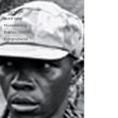
Andra
världskriget
Kalla kriget
Äldre tider
Moderna krig
Boktips
Extramaterial