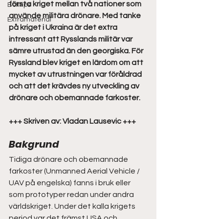
första kriget mellan två nationer som 
Boktips
använde militära drönare. Med tanke 
Extramaterial
på kriget i Ukraina är det extra 
intressant att Rysslands militär var 
sämre utrustad än den georgiska. För 
Ryssland blev kriget en lärdom om att 
mycket av utrustningen var föråldrad 
och att det krävdes ny utveckling av 
drönare och obemannade farkoster. 
+++ Skriven av: Vladan Lausevic +++
Bakgrund  
Tidiga drönare och obemannade 
farkoster (Unmanned Aerial Vehicle / 
UAV på engelska) fanns i bruk eller 
som prototyper redan under andra 
världskriget. Under det kalla krigets 
period var det främst USA och 