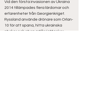
Vid den första invasionen av Ukraina 
2014 tillämpades flera lärdomar och 
erfarenheter från Georgienkriget. 
Ryssland använde drönare som Orlan-
10 för att spana, hitta ukrainska 
styrkor och styra artilleriattacker. 
Dessa system var en förbättring 
jämfört med tidigare teknik och taktik 
samt visade på Rysslands ökade 
förmåga att utveckla och integrera 
drönare i sina militära operationer. 
Det är viktigt att förstå att 
användningen av drönare under kriget 
i Ukraina 2014-2015 var mycket mindre 
jämfört med 2022-2023 perioden. 
Fokus för drönarnas användning 
under 2014-2015 handlade mer om 
spaning och koordinering jämfört med 