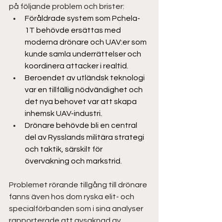
på följande problem och brister:  
Föråldrade system som Pchela-
1T behövde ersättas med 
moderna drönare och UAV:er som 
kunde samla underrättelser och 
koordinera attacker i realtid.  
Beroendet av utländsk teknologi 
var en tillfällig nödvändighet och 
det nya behovet var att skapa 
inhemsk UAV-industri.  
Drönare behövde bli en central 
del av Rysslands militära strategi 
och taktik, särskilt för 
övervakning och markstrid.  
Problemet rörande tillgång till drönare 
fanns även hos dom ryska elit- och 
specialförbanden som i sina analyser 
rapporterade att avsaknad av 