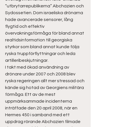
“utbrytarrepublikerna” Abchazien och 
Sydossetien. Dom israeliska drönarna 
hade avancerade sensorer, lång 
flygtid och effektiv 
övervakningsförmåga för bland annat 
realtidsinformation till georgiska 
styrkor som bland annat kunde följa 
ryska truppförflyttningar och leda 
artilleribeskjutningar.  
I takt med ökad användning av 
drönare under 2007 och 2008 blev 
ryska regeringen allt mer stressad och 
kände sig hotad av Georgiens militära 
förmåga. Ett av de mest 
uppmärksammade incidenterna 
inträffade den 20 april 2008, när en 
Hermes 450 i samband med ett 
uppdrag rörande Abchazien filmade 