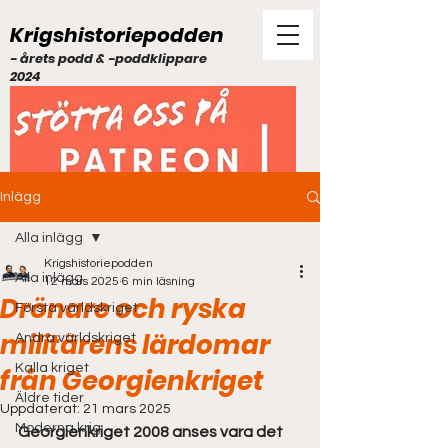
Krigshistoriepodden
- årets podd & -poddklippare
2024
Inlägg
Alla inlägg
Krigshistoriepodden
Alla inlägg
12 mars 2025
6 min läsning
Drönare och ryska
Första världskriget
militärens lärdomar
Andra världskriget
Kalla kriget
från Georgienkriget
Äldre tider
Uppdaterat:
21 mars 2025
Moderna krig
Georgienkriget 2008 anses vara det 