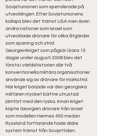
Sovjetunionen som spenderade på 
utvecklingen. Efter Sovjetunionens 
kollaps blev det främst USA men även 
andra nationer som Israel som  
utvecklade drönare för olika åtgärder 
som spaning och strid.  
Georgienkriget som pågick i bara 15 
dagar under augusti 2008 blev det 
första i världshistorien där två 
konventionella militära organisationer 
använde sig av drönare för markstrid. 
När kriget började var den georgiska 
militären mycket bättre utrustad 
jämfört med den ryska. Innan kriget 
köpte Georgien drönare från Israel 
som modellen Hermes 450 medan 
Ryssland fortfarande hade äldre 
system främst från Sovjettiden.  