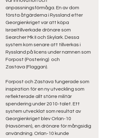
var innovation och 
anpassningsförmåga. En av dom 
första åtgärderna i Ryssland efter 
Georgienkriget var att köpa 
Israeltillverkade drönare som 
Searcher Mk II och Skylark. Dessa 
system kom senare att tillverkas i 
Ryssland på licens under namnen som 
Forpost (Postering)  och 
Zastava (Flaggan).  
Forpost och Zastava fungerade som 
inspiration för en ny utveckling som 
reflekterade allt större militär 
spendering under 2010-talet. Ett 
system utvecklat som resultat av 
Georgienkriget blev Orlan-10 
(Havsörnen), en drönare för mångsidig 
användning. Orlan-10 kunde 