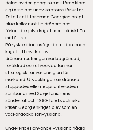
delen av den georgiska militären klara 
sig i strid och undvika större förluster. 
Totalt sett förlorade Georgien enligt 
olika källor runt tio drönare och 
förlorade själva kriget mer politiskt än 
militärt sett. 
På ryska sidan insågs det redan innan 
kriget att mycket av 
drönarutrustningen var begränsad, 
föråldrad och utvecklad för mer 
strategiskt användning än för 
markstrid. Utvecklingen av drönare 
stoppades eller nedprioriterades i 
samband med Sovjetunionens 
sönderfall och 1990-talets politiska 
kriser. Georgienkriget blev som en 
väckarklocka för Ryssland.  
Under kriget använde Ryssland några 