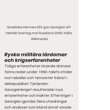
Israeliska Hermes 450 gav Georgien ett 
taktiskt övertag mot Ryssland 2008. Källa: 
Wikimedia
Ryska militära lärdomar 
och krigserfarenheter  
Tidiga erfarenheter rörande drönare 
fanns redan under 1990-talets strider 
mot rebeller och terrorister främst i 
delrepubliken Tjetjenien. 
Georgienkriget resulterade i nya 
erfarenheter och insikter. Efter kriget i 
Georgien gjordes flera utredningar 
och analyser som bland annat visade 