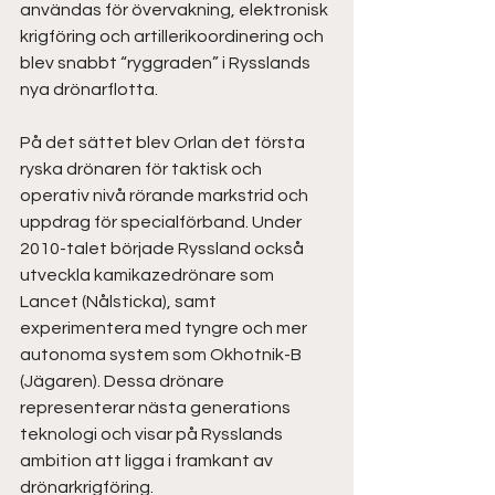
användas för övervakning, elektronisk 
krigföring och artillerikoordinering och 
blev snabbt “ryggraden” i Rysslands 
nya drönarflotta.  
På det sättet blev Orlan det första 
ryska drönaren för taktisk och 
operativ nivå rörande markstrid och 
uppdrag för specialförband. Under 
2010-talet började Ryssland också 
utveckla kamikazedrönare som 
Lancet (Nålsticka), samt 
experimentera med tyngre och mer 
autonoma system som Okhotnik-B 
(Jägaren). Dessa drönare 
representerar nästa generations 
teknologi och visar på Rysslands 
ambition att ligga i framkant av 
drönarkrigföring. 