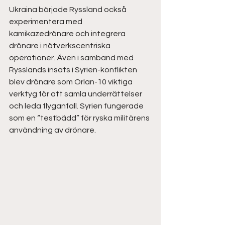
Ukraina började Ryssland också 
experimentera med 
kamikazedrönare och integrera 
drönare i nätverkscentriska 
operationer. Även i samband med 
Rysslands insats i Syrien-konflikten 
blev drönare som Orlan-10 viktiga 
verktyg för att samla underrättelser 
och leda flyganfall. Syrien fungerade 
som en “testbädd” för ryska militärens 
användning av drönare.  