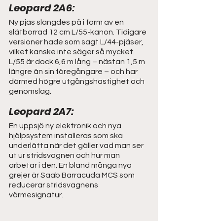
Leopard 2A6: 
Ny pjäs slängdes på i form av en 
slätborrad 12 cm L/55-kanon. Tidigare 
versioner hade som sagt L/44-pjäser, 
vilket kanske inte säger så mycket. 
L/55 är dock 6,6 m lång – nästan 1,5 m 
längre än sin föregångare – och har 
därmed högre utgångshastighet och 
genomslag. 
Leopard 2A7: 
En uppsjö ny elektronik och nya 
hjälpsystem installeras som ska 
underlätta när det gäller vad man ser 
ut ur stridsvagnen och hur man 
arbetar i den. En bland många nya 
grejer är Saab Barracuda MCS som 
reducerar stridsvagnens 
värmesignatur. 