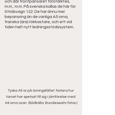
och där frontpansaret förstärktes, 
m.m., m.m. På svenska kallas de här för 
Stridsvagn 122. De har ännu mer 
bepansring än de vanliga A5:orna, 
franska (ära) rökkastare, och ett vid 
tiden helt nytt ledningsstödssystem. 
Tyska A5:or på övningsfältet. Notera hur 
tornet har spetsat till sig i jämförelse med 
A4:orna ovan. (Bildkälla: Bundeswehr fotos.)