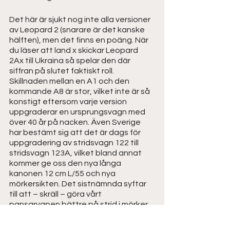
Det här är sjukt nog inte alla versioner 
av Leopard 2 (snarare är det kanske 
hälften), men det finns en poäng. När 
du läser att land x skickar Leopard 
2Ax till Ukraina så spelar den där 
siffran på slutet faktiskt roll. 
Skillnaden mellan en A1 och den 
kommande A8 är stor, vilket inte är så 
konstigt eftersom varje version 
uppgraderar en ursprungsvagn med 
över 40 år på nacken. Även Sverige 
har bestämt sig att det är dags för 
uppgradering av stridsvagn 122 till 
stridsvagn 123A, vilket bland annat 
kommer ge oss den nya långa 
kanonen 12 cm L/55 och nya 
mörkersikten. Det sistnämnda syftar 
till att – skräll – göra vårt 
pansarvapen bättre på strid i mörker.
Värt att notera är även att av de 