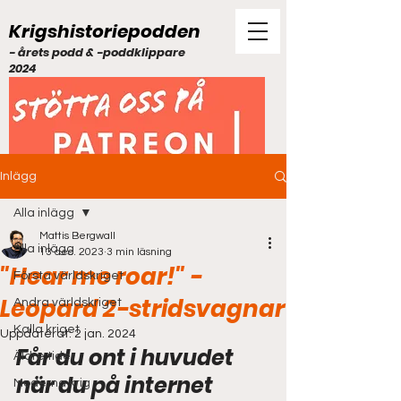
Krigshistoriepodden
- årets podd & -poddklippare
2024
Inlägg
Alla inlägg
Mattis Bergwall
Alla inlägg
13 dec. 2023
3 min läsning
"Hear me roar!" -
Första världskriget
Leopard 2-stridsvagnar
Andra världskriget
Kalla kriget
Uppdaterat:
2 jan. 2024
Får du ont i huvudet 
Äldre tider
när du på internet 
Moderna krig