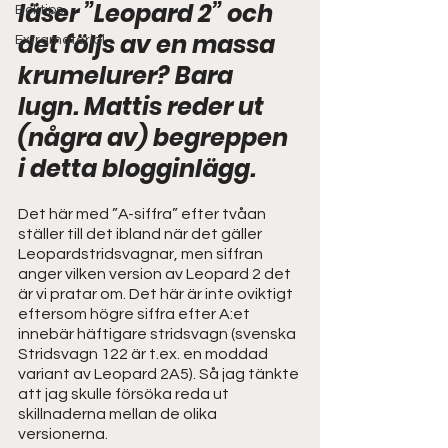
läser ”Leopard 2” och 
Boktips
det följs av en massa 
Extramaterial
krumelurer? Bara 
lugn. Mattis reder ut 
(några av) begreppen 
i detta blogginlägg. 
Det här med ”A-siffra” efter tvåan 
ställer till det ibland när det gäller 
Leopardstridsvagnar, men siffran 
anger vilken version av Leopard 2 det 
är vi pratar om. Det här är inte oviktigt 
eftersom högre siffra efter A:et 
innebär häftigare stridsvagn (svenska 
Stridsvagn 122 är t.ex. en moddad 
variant av Leopard 2A5). Så jag tänkte 
att jag skulle försöka reda ut 
skillnaderna mellan de olika 
versionerna. 