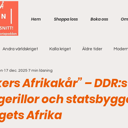
Hem
Shoppa loss
Boka oss
Om
Andra världskriget
Kalla kriget
Äldre tider
Modern
en
17 dec. 2025
7 min läsning
ers Afrikakår” – DDR:s
l gerillor och statsbygg
igets Afrika