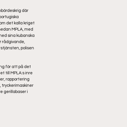
nbördeskrig där 
portugiska 
om det kalla kriget 
, medan MPLA, med 
 med sina kubanska 
r rådgivande, 
stjänsten, polisen 
ng för att på det 
et till MPLA:s inre 
r, rapportering 
 tryckerimaskiner 
 gerillabaser i 