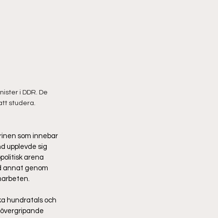
ster i DDR. De 
tt studera. 
rinen som innebar 
d upplevde sig 
politisk arena 
nd annat genom 
arbeten.  
ka hundratals och 
 övergripande 