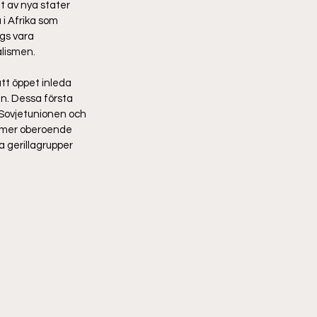
t av nya stater 
i Afrika som 
gs vara 
lismen.  
tt öppet inleda 
n. Dessa första 
Sovjetunionen och 
a mer oberoende 
 gerillagrupper 