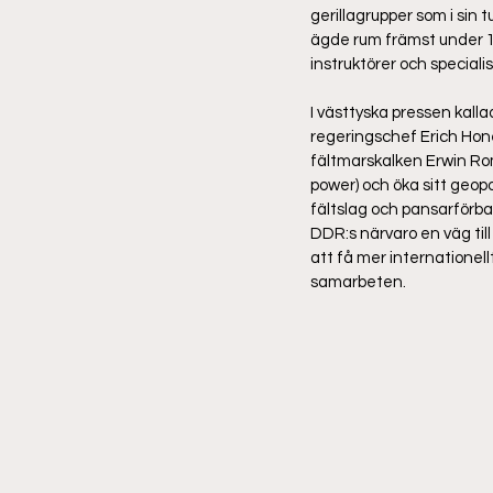
gerillagrupper som i sin 
ägde rum främst under 19
instruktörer och special
I västtyska pressen kalla
regeringschef Erich Hon
fältmarskalken Erwin Ro
power) och öka sitt geop
fältslag och pansarförba
DDR:s närvaro en väg till
att få mer internationell
samarbeten. 