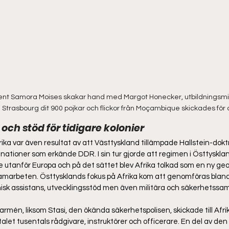
t Samora Moises skakar hand med Margot Honecker, utbildningsmini
 Strasbourg dit 900 pojkar och flickor från Moçambique skickades för a
och stöd för tidigare kolonier  
a var även resultat av att Västtyskland tillämpade Hallstein-dokt
nationer som erkände DDR. I sin tur gjorde att regimen i Östtysklan
e utanför Europa och på det sättet blev Afrika tolkad som en ny geo
samarbeten. Östtysklands fokus på Afrika kom att genomföras bla
isk assistans, utvecklingsstöd men även militära och säkerhetssam
rmén, liksom Stasi, den ökända säkerhetspolisen, skickade till Afri
let tusentals rådgivare, instruktörer och officerare. En del av den