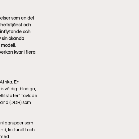
elser som en del 
rhetstjänst och 
inflytande och 
v sin ökända 
 modell. 
rkan kvar i flera 
Afrika. En 
k väldigt blodiga, 
itstater" tävlade 
land (DDR) som 
rillagrupper som 
d, kulturellt och 
 med 