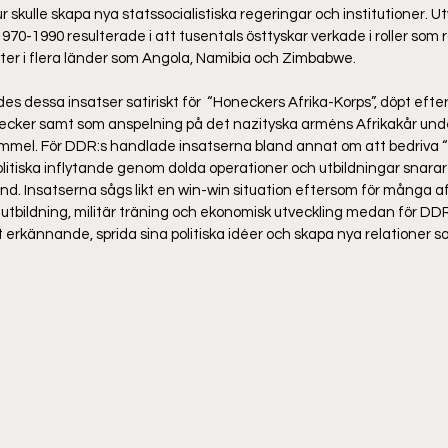
tur skulle skapa nya statssocialistiska regeringar och institutioner. 
70-1990 resulterade i att tusentals östtyskar verkade i roller som r
ister i flera länder som Angola, Namibia och Zimbabwe. 
des dessa insatser satiriskt för  “Honeckers Afrika-Korps”, döpt efte
ecker samt som anspelning på det nazityska arméns Afrikakår unde
mmel. För DDR:s handlade insatserna bland annat om att bedriva “m
olitiska inflytande genom dolda operationer och utbildningar snara
nd. Insatserna sågs likt en win-win situation eftersom för många af
 utbildning, militär träning och ekonomisk utveckling medan för DDR
t erkännande, sprida sina politiska idéer och skapa nya relationer s