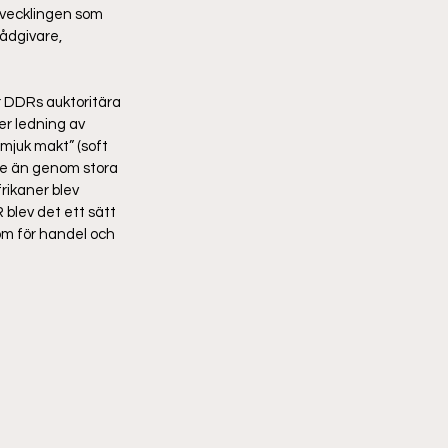
Utvecklingen som 
ådgivare, 
r DDRs auktoritära 
r ledning av 
juk makt” (soft 
re än genom stora 
rikaner blev 
 blev det ett sätt 
om för handel och 