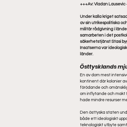
+++Av: Vladan Lausevic
Under kalla kriget satsad
av sin utrikespolitiska o
militär rådgivning i län
samarbeten i det postkolo
säkerhetstjänst Stasi by
Insatserna var ideologis
länder.  
Östtysklands mju
En av dom mest intensiva 
kontinent där kolonier av
förödande och omänsklig
om inflytande och makt 
hade mindre resurser men
Den östtyska staten under
både ett ideologiskt upp
teknologiskt utbyte samt