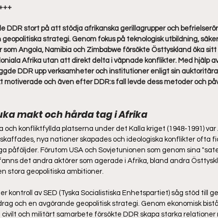
 +++
e DDR stort på att stödja afrikanska gerillagrupper och befrielserör
ch geopolitiska strategi. Genom fokus på teknologisk utbildning, säke
der som Angola, Namibia och Zimbabwe försökte Östtyskland öka sitt 
niala Afrika utan att direkt delta i väpnade konflikter. Med hjälp a
ggde DDR upp verksamheter och institutioner enligt sin auktoritära
kt motiverade och även efter DDR:s fall levde dess metoder och påve
ka makt och hårda tag i Afrika  
och konfliktfyllda platserna under det Kalla kriget (1948-1991) var 
skaffades, nya nationer skapades och ideologiska konflikter ofta fic
a påföljder. Förutom USA och Sovjetunionen som genom sina "satell
fanns det andra aktörer som agerade i Afrika, bland andra Östtysk
 stora geopolitiska ambitioner.  
 kontroll av SED (Tyska Socialistiska Enhetspartiet) såg stöd till ge
drag och en avgörande geopolitisk strategi. Genom ekonomisk bistån
 civilt och militärt samarbete försökte DDR skapa starka relationer