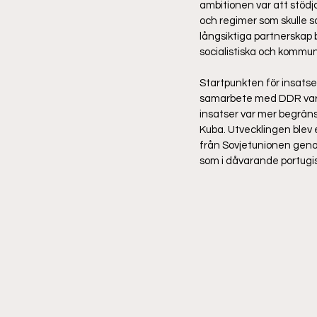
ambitionen var att stödja
och regimer som skulle s
långsiktiga partnerskap 
socialistiska och kommun
Startpunkten för insatser
samarbete med DDR vars 
insatser var mer begrän
Kuba. Utvecklingen blev 
från Sovjetunionen geno
som i dåvarande portugisi