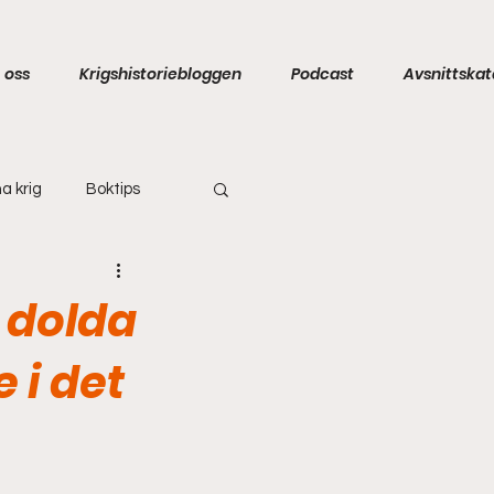
 oss
Krigshistoriebloggen
Podcast
Avsnittskat
a krig
Boktips
 dolda
e i det