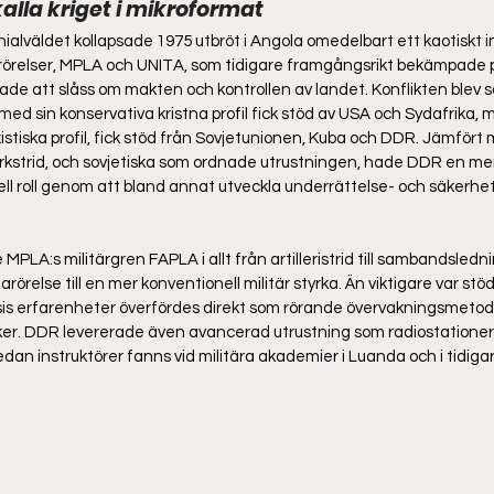
lla kriget i mikroformat  
nialväldet kollapsade 1975 utbröt i Angola omedelbart ett kaotiskt i
serörelser, MPLA och UNITA, som tidigare framgångsrikt bekämpade 
jade att slåss om makten och kontrollen av landet. Konflikten blev s
med sin konservativa kristna profil fick stöd av USA och Sydafrika
xistiska profil, fick stöd från Sovjetunionen, Kuba och DDR. Jämfört
rkstrid, och sovjetiska som ordnade utrustningen, hade DDR en me
ell roll genom att bland annat utveckla underrättelse- och säkerhet
PLA:s militärgren FAPLA i allt från artilleristrid till sambandsledni
arörelse till en mer konventionell militär styrka. Än viktigare var stöd
sis erfarenheter överfördes direkt som rörande övervakningsmetode
ker. DDR levererade även avancerad utrustning som radiostationer,
n instruktörer fanns vid militära akademier i Luanda och i tidigare