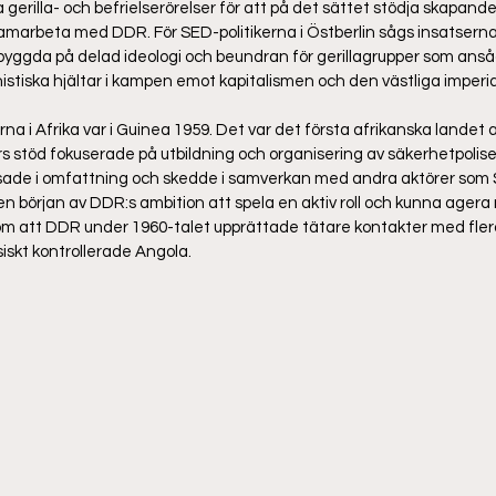
 gerilla- och befrielserörelser för att på det sättet stödja skapande
amarbeta med DDR. För SED-politikerna i Östberlin sågs insatserna 
byggda på delad ideologi och beundran för gerillagrupper som anså
istiska hjältar i kampen emot kapitalismen och den västliga imperia
na i Afrika var i Guinea 1959. Det var det första afrikanska landet a
stöd fokuserade på utbildning och organisering av säkerhetpolise
sade i omfattning och skedde i samverkan med andra aktörer som 
en början av DDR:s ambition att spela en aktiv roll och kunna ager
m att DDR under 1960-talet upprättade tätare kontakter med flera
skt kontrollerade Angola.  