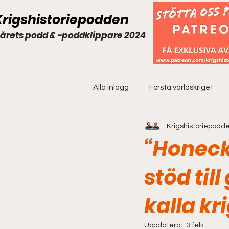
Krigshistoriepodden
 årets podd & -poddklippare 2024
Alla inlägg
Första världskriget
Krigshistoriepodd
Extramaterial
“Honeck
stöd til
kalla kr
Uppdaterat:
3 feb.