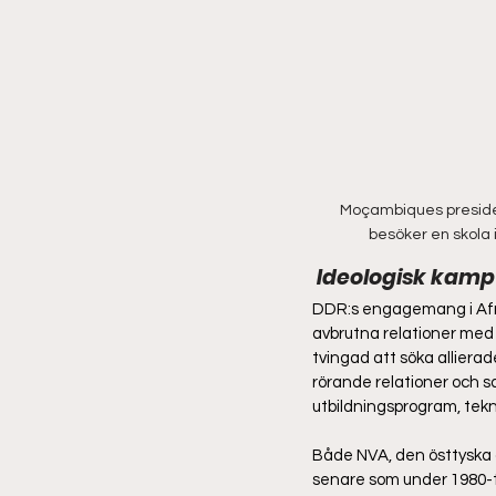
Moçambiques presiden
besöker en skola i
 Ideologisk kamp 
DDR:s engagemang i Afrik
avbrutna relationer med 
tvingad att söka allierad
rörande relationer och 
utbildningsprogram, tekn
Både NVA, den östtyska a
senare som under 1980-ta