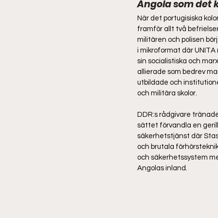
Angola som det ka
När det portugisiska kolo
framför allt två befriel
militären och polisen bör
i mikroformat där UNITA 
sin socialistiska och mar
allierade som bedrev ma
utbildade och institution
och militära skolor. 
DDR:s rådgivare tränade M
sättet förvandla en gerill
säkerhetstjänst där Sta
och brutala förhörstekni
och säkerhetssystem meda
Angolas inland. 