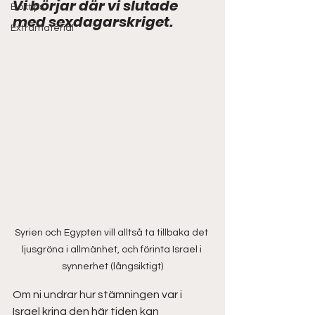
Vi börjar där vi slutade 
Boktips
med sexdagarskriget.
Extramaterial
Syrien och Egypten vill alltså ta tillbaka det 
ljusgröna i allmänhet, och förinta Israel i 
synnerhet (långsiktigt)
Om ni undrar hur stämningen var i 
Israel kring den här tiden kan 