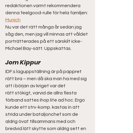
redaktionen varmt rekommendera 
denna feelgood-rulle för hela familjen: 
Munich
Nu var det rätt många år sedan jag 
såg den, men jag vill minnas att våldet 
porträtterades på ett särskilt icke-
Michael Bay-sätt. Uppskattas.
Jom Kippur
IDF:s laguppställning är på pappret 
rätt bra – men då ska man ha med sig 
att i början av kriget var det 
rätt stökigt, varvid de allra flesta 
förband sattes ihop lite ad hoc. Ergo 
kunde ett strv-komp. kastas in att 
strida under bataljonchef som de 
aldrig övat tillsammans med och 
bredvid lätt skytte som aldrig sett en 