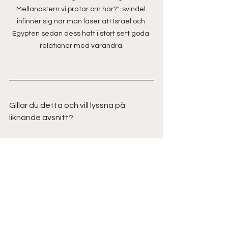
Mellanöstern vi pratar om här?"-svindel 
infinner sig när man läser att Israel och 
Egypten sedan dess haft i stort sett goda 
relationer med varandra.
Gillar du detta och vill lyssna på 
liknande avsnitt?
Då vill vi rekommendera följande 
avsnitt:
17. Så spöar du USA i krig!
21. En minut från tredje 
världskriget
22. Det hade hänt om tyskarna 
vunnit kriget
33. Krig är tråkigt