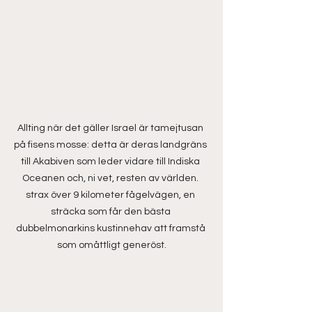
Allting när det gäller Israel är tamejtusan 
på fisens mosse: detta är deras landgräns 
till Akabiven som leder vidare till Indiska 
Oceanen och, ni vet, resten av världen. 
strax över 9 kilometer fågelvägen, en 
sträcka som får den bästa 
dubbelmonarkins kustinnehav att framstå 
som omåttligt generöst.