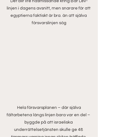
Det blir lite näsfnissande kring Bar Lev-
linjen i dagens avsnitt, men snarare för att 
egyptierna faktiskt är bra. än att själva 
försvarslinjen sög
 Hela försvarsplanen – där själva 
fältarbetena längs linjen bara var en del – 
byggde på att israeliska 
underrättelsetjänsten skulle ge 48 
timmars varning innan skiten träffade 