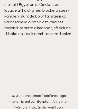
mot att Egypten erkände Israel, 
lovade att aldrig mer blockera suez-
kanalen, slutade bojotta Israeliska 
varor samt la av med att vara ett 
rövland i största allmänhet, så fick de 
tillbaka en styck demilitariserad halvö.
1979 undertecknas fredsföredraget 
mellan Israel och Egypten.  Ännu mer 
"vänta ett tag, är det verkligen 