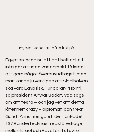
Mycket kanal att hålla koll på.
Egypten insåg nu att det helt enkelt 
inte går att med vapenmakt få Israel 
att göra något överhuvudtaget, men 
man kände ju verkligen att Sinaihalvön 
ska vara Egyptisk. Hur göra!? "Hörrni, 
sa president Anwar Sadat, vad sägs 
om att testa – och jag vet att detta 
låter helt crazy – diplomati och fred." 
Galet! Ännu mer galet: det funkade! 
1979 undertecknas fredsföredraget 
mellan Israel och Egypten. I utbyte 