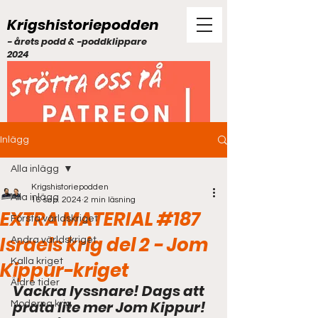
Krigshistoriepodden
- årets podd & -poddklippare
2024
Inlägg
Alla inlägg
Krigshistoriepodden
Alla inlägg
16 sep. 2024
2 min läsning
EXTRA MATERIAL #187
Första världskriget
Israels krig del 2 - Jom
Andra världskriget
Kalla kriget
Kippur-kriget
Äldre tider
Vackra lyssnare! Dags att 
prata lite mer Jom Kippur! 
Moderna krig