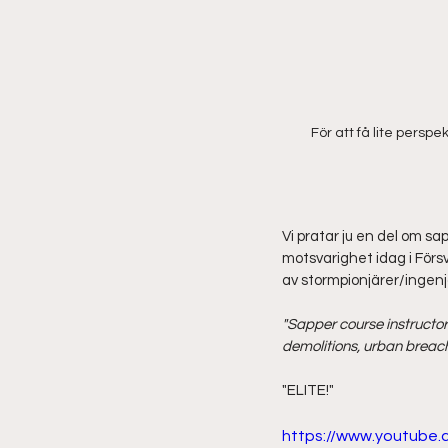
För att få lite perspe
Vi pratar ju en del om sa
motsvarighet idag i Förs
av stormpionjärer/ingenj
"Sapper course instructor
demolitions, urban breach
"ELITE!"
https://www.youtube