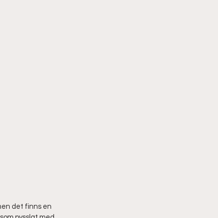
men det finns en 
 som pysslat med 