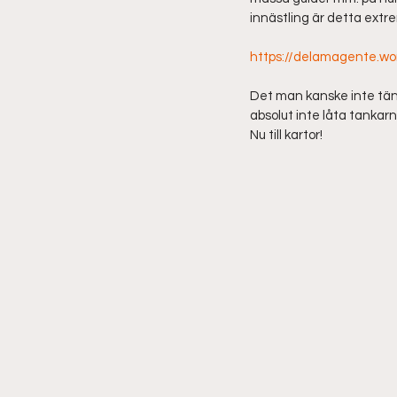
innästling är detta extr
https://delamagente.wor
Det man kanske inte tänk
absolut inte låta tankar
Nu till kartor!