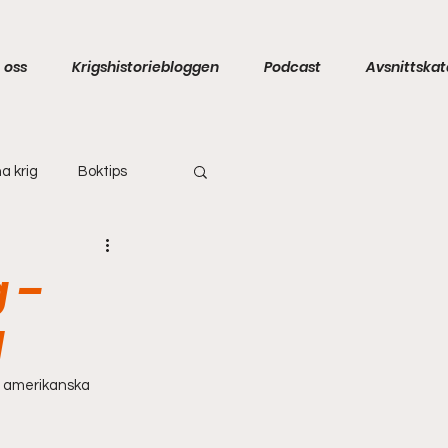
 oss
Krigshistoriebloggen
Podcast
Avsnittskat
a krig
Boktips
 –
d
n amerikanska 