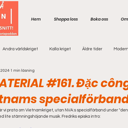
Hem
Shoppa loss
Boka oss
Om
Andra världskriget
Kalla kriget
Äldre tider
Modern
 2024
1 min läsning
TERIAL #161. Đặc công
tnams specialförban
 får vi prata om Vietnamkriget, utan NVA:s specialförband under "de
ed lite stämningshöjande musik. Fredriks episka intro: