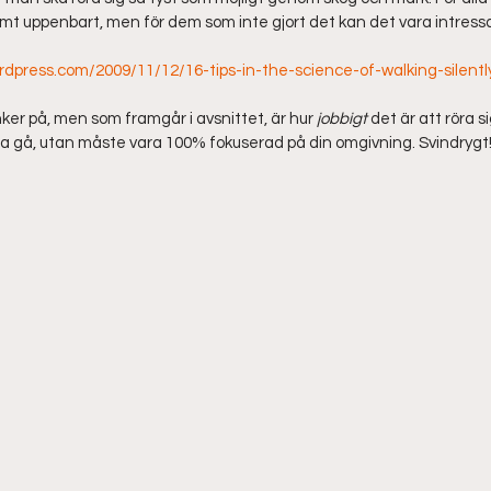
emt uppenbart, men för dem som inte gjort det kan det vara intressa
dpress.com/2009/11/12/16-tips-in-the-science-of-walking-silentl
er på, men som framgår i avsnittet, är hur 
jobbigt
 det är att röra s
na gå, utan måste vara 100% fokuserad på din omgivning. Svindrygt!