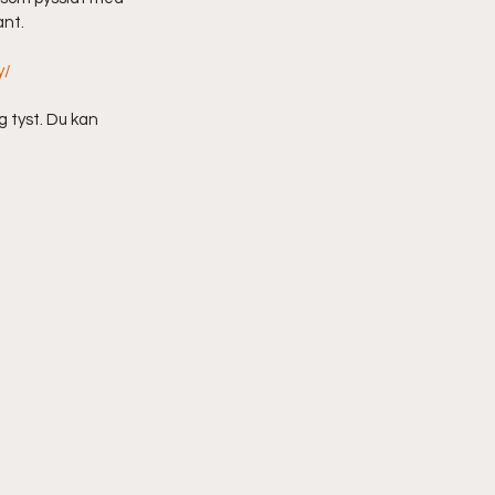
nt. 
y/
ig tyst. Du kan 
 