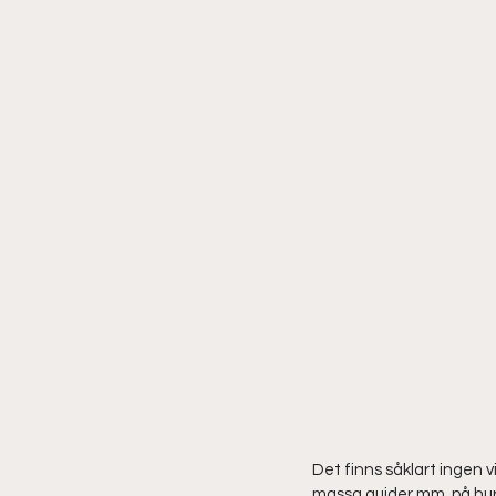
Det finns såklart ingen 
massa guider mm. på hur 