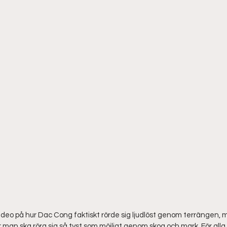
video på hur Dac Cong faktiskt rörde sig ljudlöst genom terrängen, 
man ska röra sig så tyst som möjligt genom skog och mark. För alla