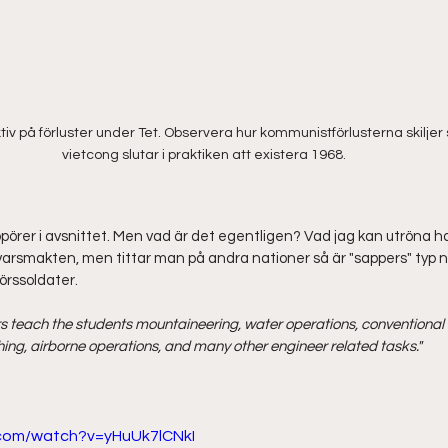
ktiv på förluster under Tet. Observera hur kommunistförlusterna skiljer 
vietcong slutar i praktiken att existera 1968.
ppörer i avsnittet. Men vad är det egentligen? Vad jag kan utröna har
varsmakten, men tittar man på andra nationer så är "sappers" typ ni
örssoldater.
s teach the students mountaineering, water operations, conventional
ing, airborne operations, and many other engineer related tasks."
.com/watch?v=yHuUk7lCNkI