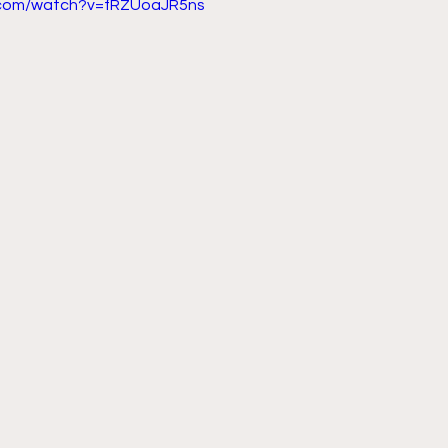
.com/watch?v=fRZUoaJR5ns