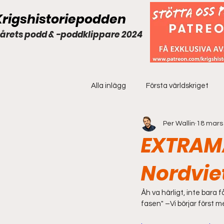
Krigshistoriepodden
 årets podd & -poddklippare 2024
Alla inlägg
Första världskriget
Per Wallin
18 mars
Extramaterial
EXTRAMA
Nordvie
Åh va härligt, inte bara
fasen" –Vi börjar först m