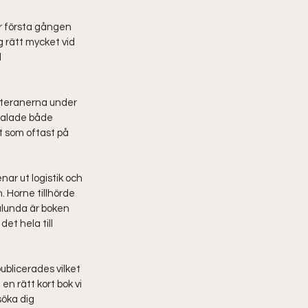
ör första gången 
 rätt mycket vid 
 
eteranerna under 
talade både 
lt som oftast på 
ar ut logistik och 
. Horne tillhörde 
ålunda är boken 
t hela till 
publicerades vilket 
n rätt kort bok vi 
söka dig 