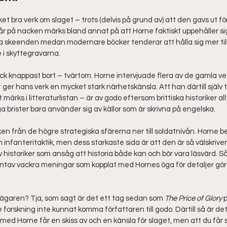
t bra verk om slaget – trots (delvis på grund av) att den gavs ut f
år på nacken märks bland annat på att Horne faktiskt uppehåller sig
a skeenden medan modernare böcker tenderar att hålla sig mer till
 i skyttegravarna.
ck knappast bort – tvärtom. Horne intervjuade flera av de gamla v
 ger hans verk en mycket stark närhetskänsla. Att han därtill själv 
 märks i litteraturlistan – är av godo eftersom brittiska historiker al
a brister bara använder sig av källor som är skrivna på engelska.
en från de högre strategiska sfärerna ner till soldatnivån. Horne ben
h infanteritaktik, men dess starkaste sida är att den är så välskriven
 historiker som ansåg att historia både kan och bör vara läsvärd. S
entav vackra meningar som kopplat med Hornes öga för detaljer gör de
bägaren? Tja, som sagt är det ett tag sedan som 
The Price of Glory
 
forskning inte kunnat komma författaren till godo. Därtill så är det e
u med Horne får en skiss av och en känsla för slaget, men att du får 