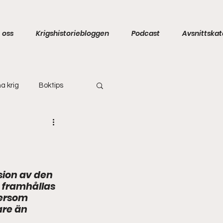
 oss
Krigshistoriebloggen
Podcast
Avsnittskat
a krig
Boktips
sion av den 
a framhållas 
tersom 
re än 