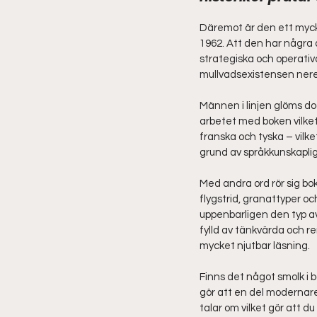
Däremot är den ett mycke
1962. Att den har några 
strategiska och operativ
mullvadsexistensen nere
Männen i linjen glöms do
arbetet med boken vilket
franska och tyska – vilket
grund av språkkunskaplig
Med andra ord rör sig bok
flygstrid, granattyper oc
uppenbarligen den typ av
fylld av tänkvärda och r
mycket njutbar läsning.
Finns det något smolk i 
gör att en del modernare 
talar om vilket gör att d