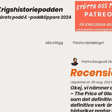
Krigshistoriepodden
 årets podd & -poddklippare 2024
Alla inlägg
Första världskriget
Mattis Bergwall
28
Extramaterial
Recensio
Uppdaterat:
28 aug. 2023
Okej, vi nämner d
– The Price of Gl
som det definitiv
definitiva verk 
historiker pratar