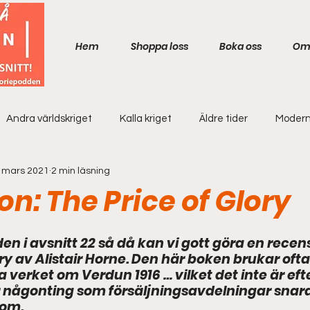
Hem
Shoppa loss
Boka oss
Om
Andra världskriget
Kalla kriget
Äldre tider
Modern
 mars 2021
2 min läsning
n: The Price of Glory
en i avsnitt 22 så då kan vi gott göra en recen
ory av Alistair Horne. Den här boken brukar oft
a verket om Verdun 1916 … vilket det inte är ef
är någonting som försäljningsavdelningar snara
 om.