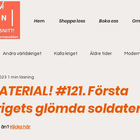
Hem
Shoppa loss
Boka oss
Om
Andra världskriget
Kalla kriget
Äldre tider
Modern
2023
1 min läsning
TERIAL! #121. Första
rigets glömda soldate
 än? 
Klicka här