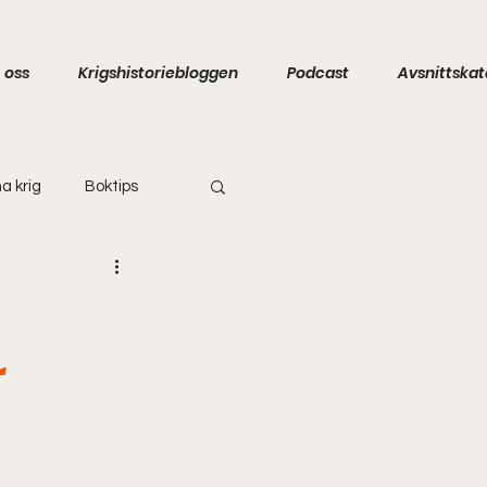
 oss
Krigshistoriebloggen
Podcast
Avsnittskat
a krig
Boktips
r