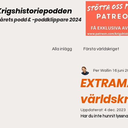
Krigshistoriepodden
 årets podd & -poddklippare 2024
Alla inlägg
Första världskriget
Per Wallin
16 juni 
Extramaterial
EXTRAMA
världsk
Uppdaterat:
4 dec. 2023
Har du inte hunnit lyssna